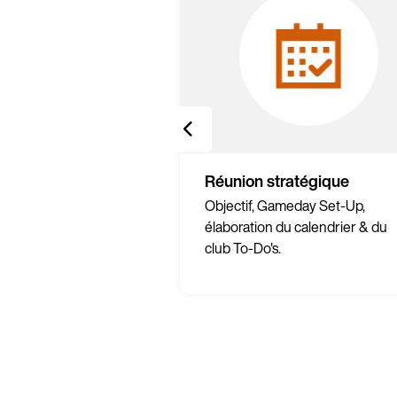
externe
Réunion stratégique
 marketing externe
Objectif, Gameday Set-Up,
de nouveaux clients.
élaboration du calendrier & du
club To-Do's.