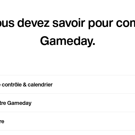
ous devez savoir pour c
Gameday.
e contrôle & calendrier
otre Gameday
re
Pays