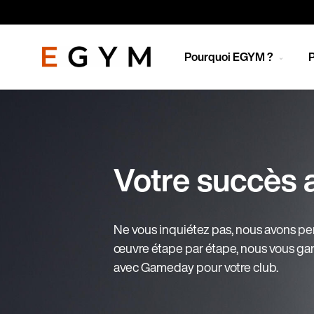
Aller
au
contenu
principal
Pourquoi EGYM ?
P
Votre succès
Ne vous inquiétez pas, nous avons pen
œuvre étape par étape, nous vous ga
avec Gameday pour votre club.