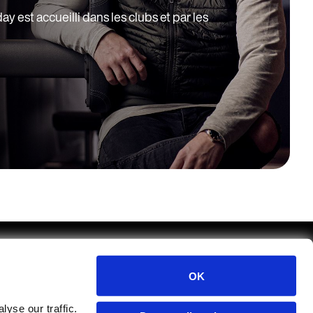
est accueilli dans les clubs et par les
Carrières chez EGYM
OK
arrières chez Playlist
Support
yse our traffic.