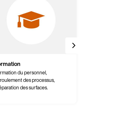
ormation
Marketing intern
rmation du personnel,
Communication inter
roulement des processus,
événement de lance
éparation des surfaces.
présentation aux clie