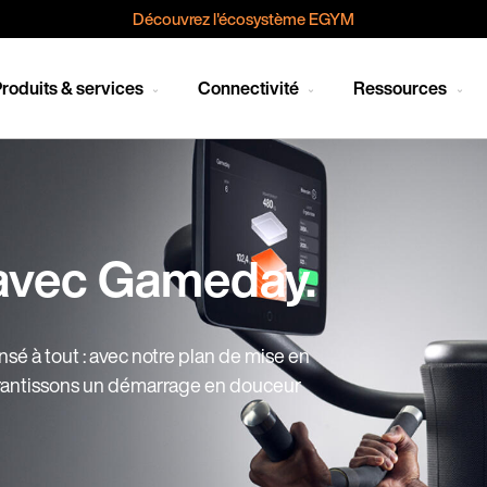
Découvrez l'écosystème EGYM
roduits & services
Connectivité
Ressources
 avec Gameday.
sé à tout : avec notre plan de mise en
rantissons un démarrage en douceur