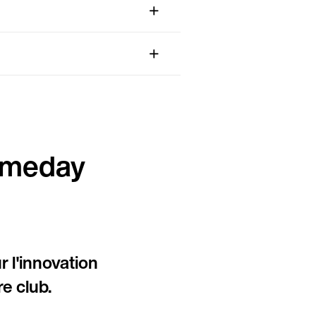
Continuer en Français (France)
Gameday
r l'innovation
e club.