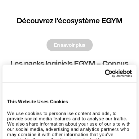
Découvrez l'écosystème EGYM
En savoir plus
Les packs logiciels EGYM – Conçus
pour votre stratégie
Au sein de l'écosystème EGYM, les packs logiciels EGYM
activent de manière transparente les fonctionnalités
This Website Uses Cookies
spécifiques requises par votre modèle d'affaires en
proposant un système d'entreprise coordonné, soutenu par
We use cookies to personalise content and ads, to
de puissantes solutions logicielles.
provide social media features and to analyse our traffic.
We also share information about your use of our site with
our social media, advertising and analytics partners who
En tant que couche finale et personnalisable de votre
may combine it with other information that you’ve