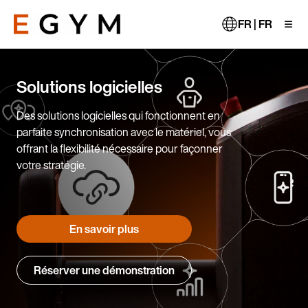
Aller
au
FR | FR
contenu
principal
Solutions logicielles
Des solutions logicielles qui fonctionnent en
parfaite synchronisation avec le matériel, vous
offrant la flexibilité nécessaire pour façonner
votre stratégie.
En savoir plus
Réserver une démonstration